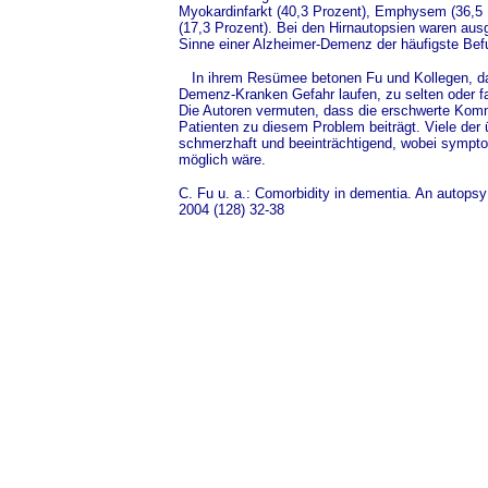
Myokardinfarkt (40,3 Prozent), Emphysem (36,5
(17,3 Prozent). Bei den Hirnautopsien waren au
Sinne einer Alzheimer-Demenz der häufigste Befu
In ihrem Resümee betonen Fu und Kollegen, da
Demenz-Kranken Gefahr laufen, zu selten oder fa
Die Autoren vermuten, dass die erschwerte Kom
Patienten zu diesem Problem beiträgt. Viele de
schmerzhaft und beeinträchtigend, wobei sympto
möglich wäre.
C. Fu u. a.: Comorbidity in dementia. An autopsy
2004 (128) 32-38