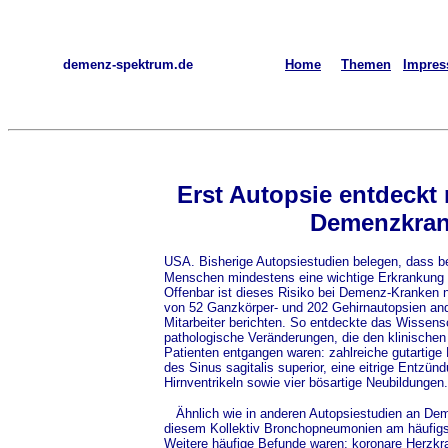
demenz-spektrum.de
Home
Themen
Impre
Erst Autopsie entdeckt
Demenzkran
USA. Bisherige Autopsiestudien belegen, dass b
Menschen mindestens eine wichtige Erkrankung 
Offenbar ist dieses Risiko bei Demenz-Kranken n
von 52 Ganzkörper- und 202 Gehirnautopsien and
Mitarbeiter berichten. So entdeckte das Wissen
pathologische Veränderungen, die den klinischen
Patienten entgangen waren: zahlreiche gutartig
des Sinus sagitalis superior, eine eitrige Entz
Hirnventrikeln sowie vier bösartige Neubildungen.
Ähnlich wie in anderen Autopsiestudien an Dem
diesem Kollektiv Bronchopneumonien am häufigs
Weitere häufige Befunde waren: koronare Herzkra